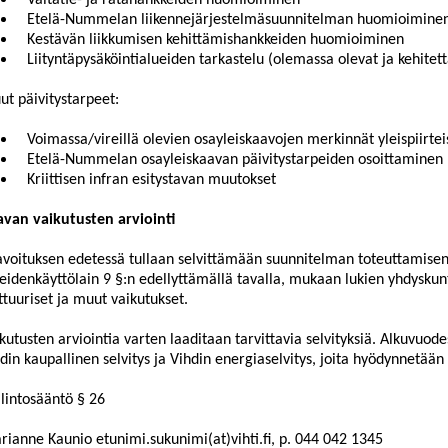
Valtatie- ja ratahankkeiden huomioiminen
Etelä-Nummelan liikennejärjestelmäsuunnitelman huomioimine
Kestävän liikkumisen kehittämishankkeiden huomioiminen
Liityntäpysäköintialueiden tarkastelu (olemassa olevat ja kehitett
t päivitystarpeet:
Voimassa/vireillä olevien osayleiskaavojen merkinnät yleispiirtei
Etelä-Nummelan osayleiskaavan päivitystarpeiden osoittaminen 
Kriittisen infran esitystavan muutokset
van vaikutusten arviointi
voituksen edetessä tullaan selvittämään suunnitelman toteuttamise
eidenkäyttölain 9 §:n edellyttämällä tavalla, mukaan lukien yhdyskunta
ttuuriset ja muut vaikutukset.
kutusten arviointia varten laaditaan tarvittavia selvityksiä. Alkuvuod
din kaupallinen selvitys ja Vihdin energiaselvitys, joita hyödynnetään
lintosääntö § 26
ianne Kaunio etunimi.sukunimi(at)vihti.fi, p. 044 042 1345