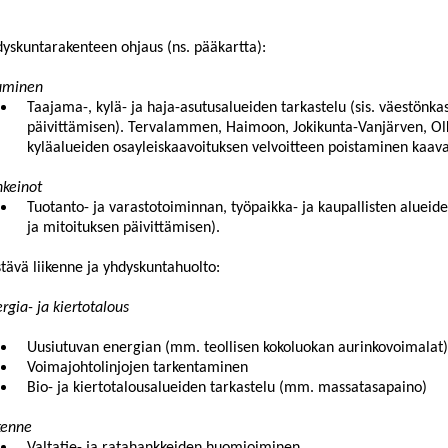
yskuntarakenteen ohjaus (ns. pääkartta):
uminen
Taajama-, kylä- ja haja-asutusalueiden tarkastelu (sis. väestönka
päivittämisen). Tervalammen, Haimoon, Jokikunta-Vanjärven, Olk
kyläalueiden osayleiskaavoituksen velvoitteen poistaminen kaav
nkeinot
Tuotanto- ja varastotoiminnan, työpaikka- ja kaupallisten alueiden
ja mitoituksen päivittämisen).
tävä liikenne ja yhdyskuntahuolto:
rgia- ja kiertotalous
Uusiutuvan energian (mm. teollisen kokoluokan aurinkovoimalat) 
Voimajohtolinjojen tarkentaminen
Bio- ja kiertotalousalueiden tarkastelu (mm. massatasapaino)
kenne