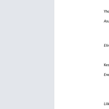
Yhd
As
Eli
Kes
Ene
Lii