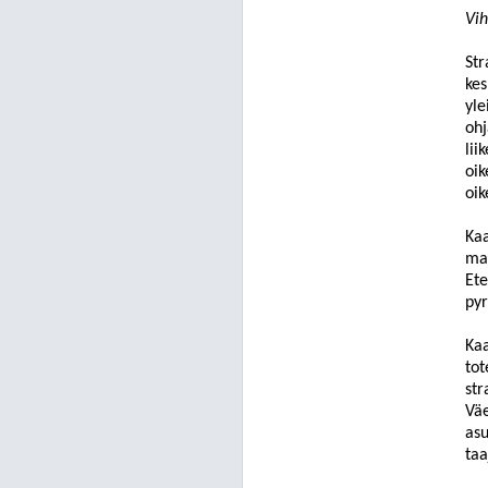
Vih
Str
kes
yle
ohj
lii
oik
oik
Kaa
ma
Ete
pyr
Kaa
tot
str
Väe
asu
taa