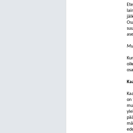
Ete
lai
jäl
Osa
suu
as
Muu
Kun
oik
osa
Ka
Kaa
on 
muu
yle
pää
mää
ede