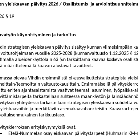
en yleiskaavan päivitys 2026 / Osallistumis- ja arviointisuunnitelm
26
§ 19
avatyön käynnistyminen ja tarkoitus
din strategisen yleiskaavan päivitys sisältyy kunnan viimeisimpään k
voitusohjelmaan vuosille 2025-2028 (kunnanvaltuusto 1.12.2025 § 12
timalla alueidenkäyttölain 63 §:n tarkoittama kaavaa koskeva osallist
ä määrittelemällä kaavan alustavat tavoitteet.
massa olevaa Vihdin ensimmäistä oikeusvaikutteista strategista yleis
heittain/teemoittain valtuustokausittain. Ensimmäisellä päivityskierro
ittu eniten ajantasaistamista vaativat teemat: asuminen, työpaikka-a
vittämistarpeita tarkastellaan suhteessa maankäytön ja lainsäädännö
vityksen yhteydessä tarkastellaan strategisen yleiskaavan suhdetta voi
yleiskaavoihin ja merkittäviin asemakaavahankkeisiin. Kaavakarttojen
koituksenmukainen tarkkuustaso.
vityskierroksen erityiskysymyksiä ovat:
Etelä-Nummelan osayleiskaavan päivitystarpeet (Huhmarin KM-