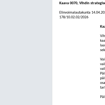
Kaava 0070, Vihdin strategis
Elinvoimalautakunta
14.04.20
178/10.02.02/2026
Ka
Vih
kaa
laa
sek
Voi
vai
val
Päi
päi
osa
tar
Päi