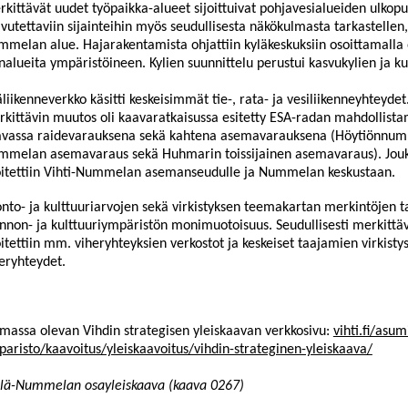
kittävät uudet työpaikka-alueet sijoittuivat pohjavesialueiden ulkopu
vutettaviin sijainteihin myös seudullisesta näkökulmasta tarkastellen
melan alue. Hajarakentamista ohjattiin kyläkeskuksiin osoittamalla o
nalueita ympäristöineen. Kylien suunnittelu perustui kasvukylien ja ku
liikenneverkko käsitti keskeisimmät tie-, rata- ja vesiliikenneyhteydet
kittävin muutos oli kaavaratkaisussa esitetty ESA-radan mahdollista
vassa raidevarauksena sekä kahtena asemavarauksena (Höytiönnumme
melan asemavaraus sekä Huhmarin toissijainen asemavaraus). Joukk
itettiin Vihti-Nummelan asemanseudulle ja Nummelan keskustaan.
nto- ja kulttuuriarvojen sekä virkistyksen teemakartan merkintöjen t
nnon- ja kulttuuriympäristön monimuotoisuus. Seudullisesti merkittävi
itettiin mm. viheryhteyksien verkostot ja keskeiset taajamien virkisty
eryhteydet.
massa olevan Vihdin strategisen yleiskaavan verkkosivu:
vihti.fi/asum
aristo/kaavoitus/yleiskaavoitus/vihdin-strateginen-yleiskaava/
elä-Nummelan osayleiskaava (kaava 0267)