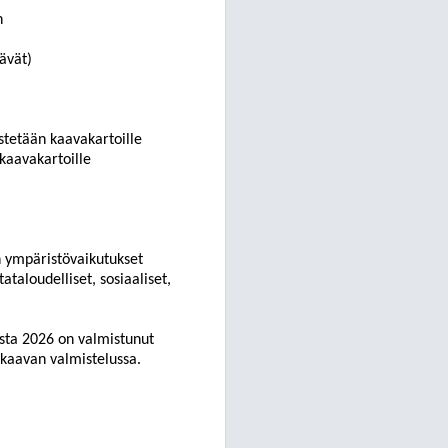
n
ävät)
stetään kaavakartoille
kaavakartoille
n ympäristövaikutukset
taloudelliset, sosiaaliset,
esta 2026 on valmistunut
 kaavan valmistelussa.