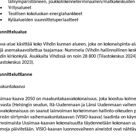
lähiympäristöineen, joukkoliikenneterminaalien/matkakeskusten s
Yritysalueet
Teollisen kokoluokan energiahankkeet
Kyläalueiden suunnitteluperiaatteet
unnittelualue
va-alue käsittää koko Vihdin kunnan alueen, joka on kokonaispinta-al
jä asemakaavoitettua taajamaa: Nummela (Vihdin hallinnollinen kesk
din kirkonkylä. Asukkaita Vihdissä on noin 28 800 (Tilastokeskus 2024)
lastokeskus 2023).
unnittelutilanne
akuntakaava
imaa-kaava 2050 on maakuntakaavakokonaisuus, joka koostuu kolmes
vasta (Helsingin seudun, Itä-Uudenmaan ja Länsi Uudenmaan vaihe
vakokonaisuus on saanut lainvoiman korkeimman hallinto-oikeuden p
reän siirtymän vaihemaakuntakaavan (VISIO-kaava) laadinta on käynn
nvoimaista Uusimaa-kaavan kokonaisuutta täydennetään kokonaan uusi
moja päivitetään. VISIO-kaavan luonnosvaiheen aineistot ovat nähtävi