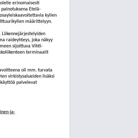
olelle erinomaisesti
, painotuksena Etelä-
sayleiskaavoitettavia kylien
lttuurikylien määrittelyyn.
. Liikennejärjestelyiden
ma raideyhteys, joka näkyy
en sijoittuva Vihti-
oliikenteen terminaalit
avoitteena oli mm. turvata
en virkistysalueiden lisäksi
skäyttöä palvelevat
inen-ja-