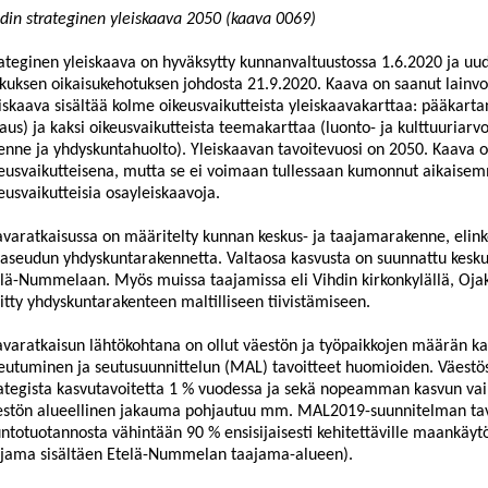
din strateginen yleiskaava 2050 (kaava 0069)
ateginen yleiskaava on hyväksytty kunnanvaltuustossa 1.6.2020 ja u
kuksen oikaisukehotuksen johdosta 21.9.2020. Kaava on saanut lainv
iskaava sisältää kolme oikeusvaikutteista yleiskaavakarttaa: pääkart
aus) ja kaksi oikeusvaikutteista teemakarttaa (luonto- ja kulttuuriarvo
kenne ja yhdyskuntahuolto). Yleiskaavan tavoitevuosi on 2050. Kaava o
eusvaikutteisena, mutta se ei voimaan tullessaan kumonnut aikaisem
eusvaikutteisia osayleiskaavoja.
varatkaisussa on määritelty kunnan keskus- ja taajamarakenne, elink
aseudun yhdyskuntarakennetta. Valtaosa kasvusta on suunnattu kes
lä-Nummelaan. Myös muissa taajamissa eli Vihdin kirkonkylällä, Oja
itty yhdyskuntarakenteen maltilliseen tiivistämiseen.
varatkaisun lähtökohtana on ollut väestön ja työpaikkojen määrän k
eutuminen ja seutusuunnittelun (MAL) tavoitteet huomioiden. Väestö
ategista kasvutavoitetta 1 % vuodessa ja sekä nopeamman kasvun va
stön alueellinen jakauma pohjautuu mm. MAL2019-suunnitelman tavo
ntotuotannosta vähintään 90 % ensisijaisesti kehitettäville maankä
jama sisältäen Etelä-Nummelan taajama-alueen).