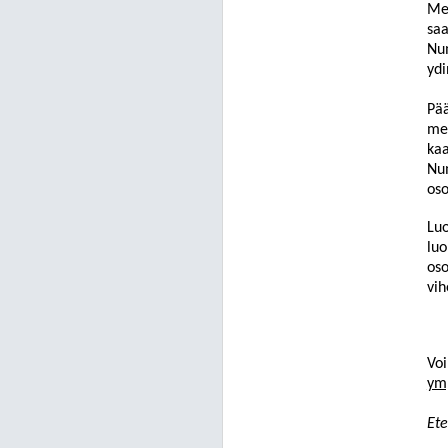
Mer
saa
Num
ydi
Pää
mer
kaa
Num
oso
Luo
luo
oso
vih
Voi
ymp
Et