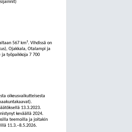
ijainnit)
altaan 567 km². Vihdissä on
us), Ojakkala, Otalampi ja
 ja työpaikkoja 7 700
ta oikeusvaikutteisesta
maakuntakaavat).
äätöksellä 13.3.2023.
istynyt keväällä 2024.
lla teemoilla ja joitakin
llä 11.3.–8.5.2026.