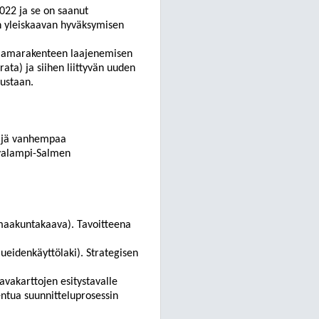
022 ja se on saanut
n yleiskaavan hyväksymisen
ajamarakenteen laajenemisen
ata) ja siihen liittyvän uuden
ustaan.
eljä vanhempaa
rvalampi-Salmen
 maakuntakaava). Tavoitteena
ueidenkäyttölaki). Strategisen
vakarttojen esitystavalle
entua suunnitteluprosessin