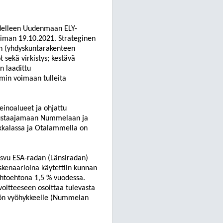
udelleen Uudenmaan ELY-
oiman 19.10.2021. Strateginen
an (yhdyskuntarakenteen
t sekä virkistys; kestävä
n laadittu
min voimaan tulleita
einoalueet ja ohjattu
kustaajamaan Nummelaan ja
kkalassa ja Otalammella on
asvu ESA-radan (Länsiradan)
skenaarioina käytettiin kunnan
ihtoehtona 1,5 % vuodessa.
itteeseen osoittaa tulevasta
ytön vyöhykkeelle (Nummelan