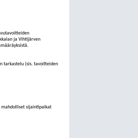
svutavoitteiden
kalan ja Vihtijärven
amääräyksistä.
 tarkastelu (sis. tavoitteiden
mahdolliset sijaintipaikat