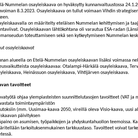
lä-Nummelan osayleiskaava on hyväksytty kunnanvaltuustossa 24.1.2
nvoiman 8.3.2023. Osayleiskaava on tullut voimaan Vihdin strategise
keen.
yleiskaavalla on määritelty eteläisen Nummelan kehittymisen ja ta
ntaviivat. Osayleiskaavan lähtökohtana oli varautua ESA-radan (Länsir
emanseudun toteuttamiseen sekä sen kytkeytymiseen Nummelan kesk
t osayleiskaavat
nan alueella on Etelä-Nummelan osayleiskaavan lisäksi voimassa n
eusvaikutteista osayleiskaavaa: Otalampi-Härkälä osayleiskaava, Te
yleiskaava, Heinässuon osayleiskaava, Vihtijärven osayleiskaava.
avan tavoitteet
vatyötä ohjaa ylempiasteisten suunnittelutasojen tavoitteet (VAT ja
vastata toimintaympäristön
toksiin (mm. Uusimaa-kaava 2050, vireillä oleva Visio-kaava, uusi al
iskaavan päivityksen
paino on asumisen, työpaikkojen ja yhdyskuntahuollon teemoissa. Kaa
ritellään tarkoituksenmukainen tarkkuustaso. Tavoitteet voivat tark
tessä.