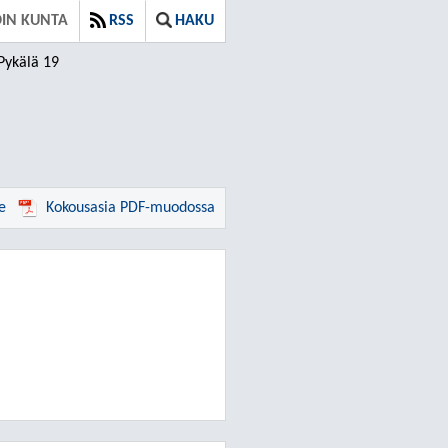
DIN KUNTA
RSS
HAKU
Pykälä 19
e
Kokousasia PDF-muodossa