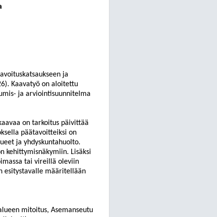
a
aavoituskatsaukseen ja
6). Kaavatyö on aloitettu
umis- ja arviointisuunnitelma
kaavaa on tarkoitus päivittää
ksella päätavoitteiksi on
lueet ja yhdyskuntahuolto.
n kehittymisnäkymiin. Lisäksi
massa tai vireillä oleviin
 esitystavalle määritellään
alueen mitoitus, Asemanseutu