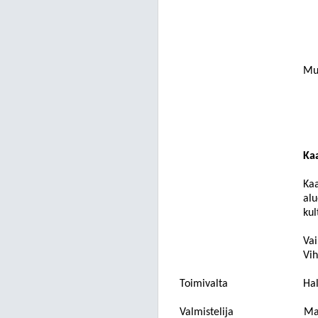
Muu
Kaa
Kaa
alu
kul
Vai
Vih
Toimivalta
Hal
Valmistelija
Mar