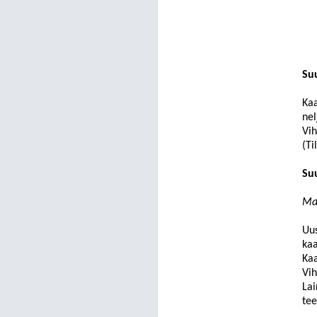
Su
Kaa
nel
Vih
(Ti
Su
Ma
Uus
kaa
Kaa
Vih
Lai
tee