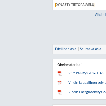
DYNASTY TIETOPALVELU
Vihdin 
Edellinen asia
|
Seuraava asia
Oheismateriaali
VISY Päivitys 2026 OAS
Vihdin kaupallinen selvi
Vihdin Energiaselvitys 2