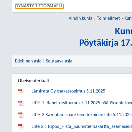
SIIRRY S
DYNASTY TIETOPALVELU
Vihdin kunta
Toimielimet
Kun
Kunn
Pöytäkirja 1
Edellinen asia
|
Seuraava asia
Oheismateriaali
Länsirata Oy osakassopimus 5.11.2025
LIITE 1. Rahoitussitoumus 5.11.2025 päätöksentekoo
LIITE 2 Rakentamishankkeen tekninen liite 5.11.202
Liite 2.1 Espoo_Hista_Suunnitelmakartta_asemaseu