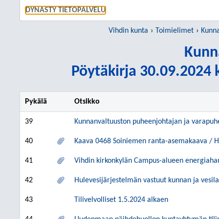
SIIRRY S
DYNASTY TIETOPALVELU
Vihdin kunta
Toimielimet
Kunna
Kunn
Pöytäkirja 30.09.2024 k
Pykälä
Otsikko
39
Kunnanvaltuuston puheenjohtajan ja varapuhee
40
Kaava 0468 Soiniemen ranta-asemakaava / 
41
Vihdin kirkonkylän Campus-alueen energiaha
42
Hulevesijärjestelmän vastuut kunnan ja vesilai
43
Tilivelvolliset 1.5.2024 alkaen