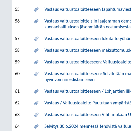
55
Vastaus valtuustoaloitteeseen tapahtumaviest
56
Vastaus valtuustoaloitteisiin laajemman demo
kunnanhallituksen jäsenmäärän nostamisesta
57
Vastaus valtuustoaloitteeseen lukutaitotyöhö
58
Vastaus valtuustoaloitteeseen maksuttomuuden
59
Vastaus valtuustoaloitteeseen: Valtuustoaloi
60
Vastaus valtuustoaloitteeseen: Selvitetään mah
hyvinvoinnin edistämiseen
61
Vastaus valtuustoaloitteeseen / Lohjantien li
62
Vastaus / Valtuustoaloite Puututaan ympäri
63
Vastaus valtuustoaloitteeseen Vihti mukaan 
64
Selvitys 30.6.2024 mennessä tehdyistä valtuust