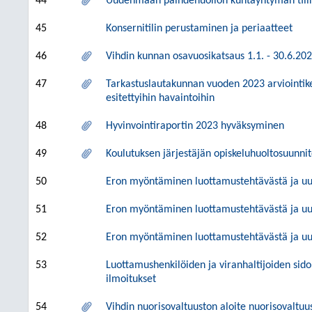
44
Uudenmaan päihdehuollon kuntayhtymän tilin
45
Konsernitilin perustaminen ja periaatteet
46
Vihdin kunnan osavuosikatsaus 1.1. - 30.6.20
47
Tarkastuslautakunnan vuoden 2023 arviointik
esitettyihin havaintoihin
48
Hyvinvointiraportin 2023 hyväksyminen
49
Koulutuksen järjestäjän opiskeluhuoltosuunn
50
Eron myöntäminen luottamustehtävästä ja uu
51
Eron myöntäminen luottamustehtävästä ja uu
52
Eron myöntäminen luottamustehtävästä ja uu
53
Luottamushenkilöiden ja viranhaltijoiden si
ilmoitukset
54
Vihdin nuorisovaltuuston aloite nuorisovaltuu